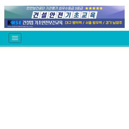
T
o
g
g
l
e
n
a
v
i
g
a
t
i
o
n